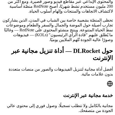
والمحتوى الإبداعي عبر مقاطع فيديو وصور قصيرة. ومع أكثر من
200 مليون مستخدم نشط شهريًا، أصبح RedNote منصّة أساسية
لاكتشاف الاتجاهات والمنتجات وإلهام أسلوب الحياة.
تحظى المنصّة بشعبية خاصة بين الشباب في المدن، الذين يشاركون
تجارب أصيلة حول الموضة والجمال والسفر والطعام وموضوعات
نمط الحياة المتنوعة. وينتج منشئو المحتوى على RedNote — وغالبًا
ما يُطلق عليهم "قادة الرأي الرئيسيون" (KOLs) — فيديوهات
وصورًا عالية الجودة تُلهم الملايين يوميًا.
حول DLRocket — أداة تنزيل مجانية عبر
الإنترنت
أفضل أداة مجانية لتنزيل الفيديوهات والصور من منصات متعددة
بدون علامات مائية.
خدمة مجانية عبر الإنترنت
مجانية بالكامل ولا تتطلب تسجيلًا. وصول فوري إلى محتوى عالي
الجودة من متصفحك.